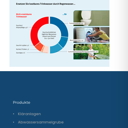
Produkte
•
Kläranlagen
•
Abwassersammelgrube