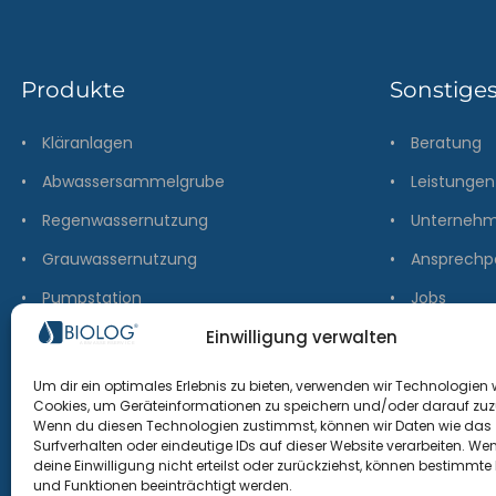
Produkte
Sonstige
•
Kläranlagen
•
Beratung
•
Abwassersammelgrube
•
Leistungen
•
Regenwassernutzung
•
Unterneh
•
Grauwassernutzung
•
Ansprechp
•
Pumpstation
•
Jobs
•
Abscheider
•
Kontakt
Einwilligung verwalten
•
Versickerung
Um dir ein optimales Erlebnis zu bieten, verwenden wir Technologien 
Cookies, um Geräteinformationen zu speichern und/oder darauf zuz
Wenn du diesen Technologien zustimmst, können wir Daten wie das
Surfverhalten oder eindeutige IDs auf dieser Website verarbeiten. We
deine Einwilligung nicht erteilst oder zurückziehst, können bestimmt
und Funktionen beeinträchtigt werden.