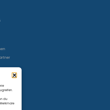
s
men
artner
wie
ugreifen.
nn du
e Merkmale