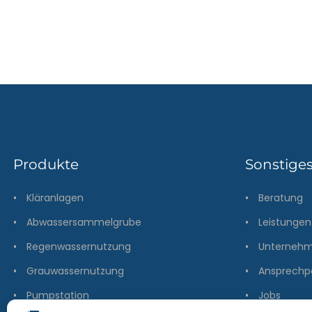
Produkte
Sonstige
•
Kläranlagen
•
Beratung
•
Abwassersammelgrube
•
Leistungen
•
Regenwassernutzung
•
Unterneh
•
Grauwassernutzung
•
Ansprechp
•
Pumpstation
•
Jobs