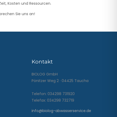
 Zeit, Kosten und Ressourcen.
prechen Sie uns an!
Kontakt
BIOLOG GmbH
Pönitzer Weg 2 · 04425 Taucha
Telefon: 034298 731920
Telefax: 034298 732719
info@biolog-abwasserservice.de